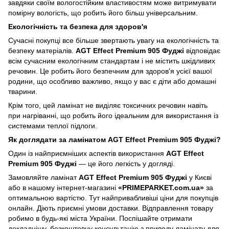
завдяки своїм вологостійким властивостям може витримувати
помірну вологість, що робить його більш універсальним.
Екологічність та безпека для здоров'я
Сучасні покупці все більше звертають увагу на екологічність та
безпеку матеріалів.
AGT Effect Premium 905 Фуджі
відповідає
всім сучасним екологічним стандартам і не містить шкідливих
речовин. Це робить його безпечним для здоров'я усієї вашої
родини, що особливо важливо, якщо у вас є діти або домашні
тварини.
Крім того, цей ламінат не виділяє токсичних речовин навіть
при нагріванні, що робить його ідеальним для використання із
системами теплої підлоги.
Як доглядати за ламінатом AGT Effect Premium 905 Фуджі?
Один із найприємніших аспектів використання
AGT Effect
Premium 905 Фуджі
— це його легкість у догляді.
Замовляйте ламінат
AGT Effect Premium 905 Фуджі
у Києві
або в нашому інтернет-магазині
«PRIMEPARKET.com.ua»
за
оптимальною вартістю. Тут найпривабливіші ціни для покупців
онлайн. Діють приємні умови доставки. Відправлення товару
робимо в будь-які міста України. Поспішайте отримати
докладнішу, безкоштовну консультацію з приводу ламінату для