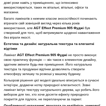
довгі роки навіть у приміщеннях, що інтенсивно
використовуються, таких як вітальні, вітальні, офіси та
магазини.
Багато ламінатів з нижчим класом зносостійкості починають
втрачати свій зовнішній вигляд через кілька років
використання, але
AGT Effect Premium 905 Фуджі
був
створений для того, щоб витримувати щоденні навантаження
без втрати якості.
Естетика та дизайн: натуральна текстура та елегантні
відтінки
Ламінат
AGT Effect Premium 905 Фуджі
не просто виконує
свою практичну функцію — він також є елементом дизайну,
здатним змінити будь-яке приміщення. Його натуральна
текстура та продумані відтінки дозволяють створити
атмосферу затишку та розкоші у вашому будинку.
Кольорові рішення цієї моделі ідеально вписуються в сучасні
інтер'єри, додаючи нотку природної елегантності. Зовні
ламінат імітує текстуру натурального дерева, що робить його
вибором для тих, хто хоче досягти ефекту природного
покриття для підлоги, не переплачуючи за паркет.
Особливості укладання: простота та надійність замкової