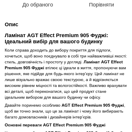
До обраного
Порівняти
Опис
Ламінат AGT Effect Premium 905 Фуджі:
Ідеальний вибір для вашого будинку
Коли справа доходить до вибору покриття для підлоги,
хочеться, щоб воно поєднувало в собі три найважливіші якості:
стиль, довговічність і простоту у догляді.
Ламінат AGT Effect
Premium 905 Фуджі
втілює ці ідеали в життя, пропонуючи вам
рішення, яке підійде для будь-якого інтер'єру. Цей ламінат не
лише візуально вражає своєю текстурою, а й відрізняється
високим рівнем міцності та вологостійкості. Важливо врахувати
всі деталі, щоб переконатися, що цей продукт стане
ідеальним вибором для вашого будинку чи офісу.
Давайте поринемо особливо
AGT Effect Premium 905 Фуджі
,
щоб ви точно знали, що це за ламінат і чому його вибирають
багато домовласників і дизайнерів інтер'єрів.
Основні переваги AGT Effect Premium 905 Фуджі