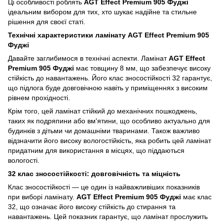
Ці особливості роблять
AGT Effect Premium 905 Фуджі
ідеальним вибором для тих, хто шукає надійне та стильне
рішення для своєї статі.
Технічні характеристики ламінату AGT Effect Premium 905
Фуджі
Давайте заглибимося в технічні аспекти. Ламінат
AGT Effect
Premium 905 Фуджі
має товщину 8 мм, що забезпечує високу
стійкість до навантажень. Його клас зносостійкості 32 гарантує,
що підлога буде довговічною навіть у приміщеннях з високим
рівнем прохідності.
Крім того, цей ламінат стійкий до механічних пошкоджень,
таких як подряпини або вм'ятини, що особливо актуально для
будинків з дітьми чи домашніми тваринами. Також важливо
відзначити його високу вологостійкість, яка робить цей ламінат
придатним для використання в місцях, що піддаються
вологості.
32 клас зносостійкості: довговічність та міцність
Клас зносостійкості — це один із найважливіших показників
при виборі ламінату.
AGT Effect Premium 905 Фуджі
має клас
32, що означає його високу стійкість до стирання та
навантажень. Цей показник гарантує, що ламінат прослужить