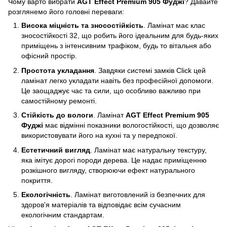
Чому варто вибрати
AGT Effect Premium 905 Фуджі
? Давайте
розглянемо його головні переваги:
Висока міцність та зносостійкість
. Ламінат має клас
зносостійкості 32, що робить його ідеальним для будь-яких
приміщень з інтенсивним трафіком, будь то вітальня або
офісний простір.
Простота укладання
. Завдяки системі замків Click цей
ламінат легко укладати навіть без професійної допомоги.
Це заощаджує час та сили, що особливо важливо при
самостійному ремонті.
Стійкість до вологи
. Ламінат
AGT Effect Premium 905
Фуджі
має відмінні показники вологостійкості, що дозволяє
використовувати його на кухні та у передпокої.
Естетичний вигляд
. Ламінат має натуральну текстуру,
яка імітує дорогі породи дерева. Це надає приміщенню
розкішного вигляду, створюючи ефект натурального
покриття.
Екологічність
. Ламінат виготовлений із безпечних для
здоров'я матеріалів та відповідає всім сучасним
екологічним стандартам.