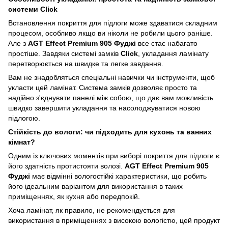
системи Click
Встановлення покриття для підлоги може здаватися складним
процесом, особливо якщо ви ніколи не робили цього раніше.
Але з
AGT Effect Premium 905 Фуджі
все стає набагато
простіше. Завдяки системі замків
Click
, укладання ламінату
перетворюється на швидке та легке завдання.
Вам не знадобляться спеціальні навички чи інструменти, щоб
укласти цей ламінат. Система замків дозволяє просто та
надійно з'єднувати панелі між собою, що дає вам можливість
швидко завершити укладання та насолоджуватися новою
підлогою.
Стійкість до вологи: чи підходить для кухонь та ванних
кімнат?
Одним із ключових моментів при виборі покриття для підлоги є
його здатність протистояти волозі.
AGT Effect Premium 905
Фуджі
має відмінні вологостійкі характеристики, що робить
його ідеальним варіантом для використання в таких
приміщеннях, як кухня або передпокій.
Хоча ламінат, як правило, не рекомендується для
використання в приміщеннях з високою вологістю, цей продукт