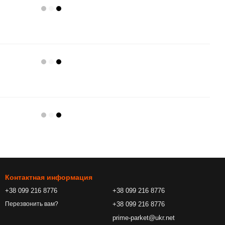
Контактная информация
+38 099 216 8776
+38 099 216 8776
+38 099 216 8776
Перезвонить вам?
prime-parket@ukr.net