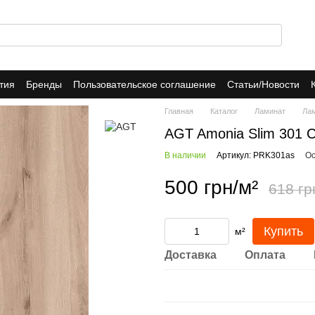
тия
Бренды
Пользовательское соглашение
Статьи/Новости
Главная
Каталог
Ламинат
Ла
AGT Amonia Slim 301 
В наличии
Артикул: PRK301as
Ос
500 грн/м²
618 гр
Купить
м²
Доставка
Оплата