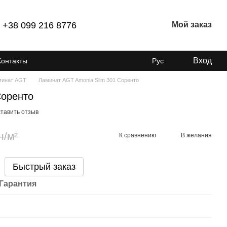
+38 099 216 8776
Мой заказ
Вход
Контакты
Рус
минат AGT
Ламинат AGT Amonia Slim 301 Соренто
Соренто
тавить отзыв
н/м²
К сравнению
В желания
Быстрый заказ
Гарантия