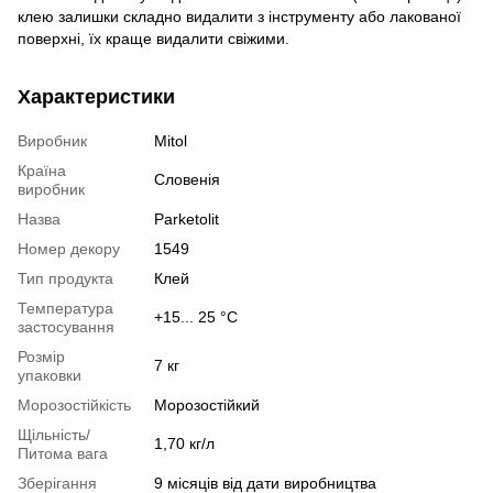
клею залишки складно видалити з інструменту або лакованої
поверхні, їх краще видалити свіжими.
Характеристики
Виробник
Mitol
Країна
Словенія
виробник
Назва
Parketolit
Номер декору
1549
Тип продукта
Клей
Температура
+15... 25 °C
застосування
Розмір
7 кг
упаковки
Морозостійкість
Морозостійкий
Щільність/
1,70 кг/л
Питома вага
Зберігання
9 місяців від дати виробництва