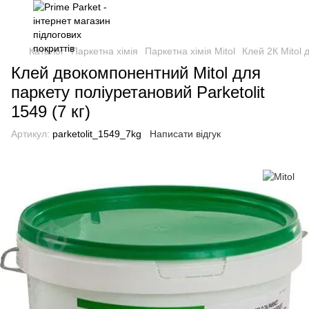
Каталог
Паркетна хімія
Паркетна хімія Mitol
Клей 2К Mitol 
Клей двокомпонентний Mitol для
паркету поліуретановий Parketolit
1549 (7 кг)
Артикул:
parketolit_1549_7kg
Написати відгук