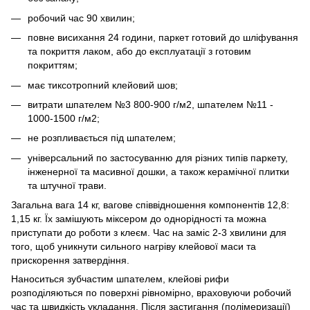
робочий час 90 хвилин;
повне висихання 24 години, паркет готовий до шліфування
та покриття лаком, або до експлуатації з готовим
покриттям;
має тиксотропний клейовий шов;
витрати шпателем №3 800-900 г/м2, шпателем №11 -
1000-1500 г/м2;
не розпливається під шпателем;
універсальний по застосуванню для різних типів паркету,
інженерної та масивної дошки, а також керамічної плитки
та штучної трави.
Загальна вага 14 кг, вагове співвідношення компонентів 12,8:
1,15 кг. Їх замішують міксером до однорідності та можна
приступати до роботи з клеєм. Час на заміс 2-3 хвилини для
того, щоб уникнути сильного нагріву клейової маси та
прискорення затвердіння.
Наноситься зубчастим шпателем, клейові рифи
розподіляються по поверхні рівномірно, враховуючи робочий
час та швидкість укладання. Після застигання (полімеризації)