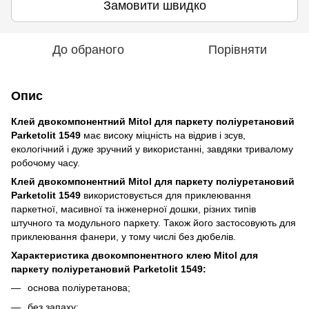
Замовити швидко
До обраного
Порівняти
Опис
Клей двокомпонентний Mitol для паркету поліуретановий
Parketolit 1549
має високу міцність на відрив і зсув,
екологічний і дуже зручний у використанні, завдяки тривалому
робочому часу.
Клей двокомпонентний Mitol для паркету поліуретановий
Parketolit 1549
використовується для приклеювання
паркетної, масивної та інженерної дошки, різних типів
штучного та модульного паркету. Також його застосовують для
приклеювання фанери, у тому числі без дюбелів.
Характеристика двокомпонентного клею Mitol для
паркету поліуретановий Parketolit 1549:
основа поліуретанова;
без запаху;