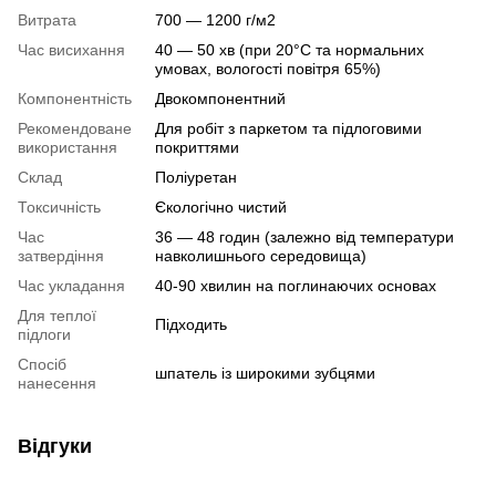
Витрата
700 — 1200 г/м2
Час висихання
40 — 50 хв (при 20°С та нормальних
умовах, вологості повітря 65%)
Компонентність
Двокомпонентний
Рекомендоване
Для робіт з паркетом та підлоговими
використання
покриттями
Склад
Поліуретан
Токсичність
Єкологічно чистий
Час
36 — 48 годин (залежно від температури
затвердіння
навколишнього середовища)
Час укладання
40-90 хвилин на поглинаючих основах
Для теплої
Підходить
підлоги
Спосіб
шпатель із широкими зубцями
нанесення
Відгуки