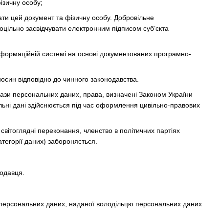
ізичну особу;
вати цей документ та фізичну особу. Добровільне
цільно засвідчувати електронним підписом суб’єкта
інформаційній системі на основі документованих програмно-
осин відповідно до чинного законодавства.
ази персональних даних, права, визначені Законом України
льні дані здійснюється під час оформлення цивільно-правових
 світоглядні переконання, членство в політичних партіях
атегорії даних) забороняється.
родавця.
а персональних даних, наданої володільцю персональних даних