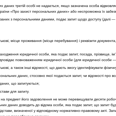
их даних третій особі не надається, якщо зазначена особа відмовл
країни «Про захист персональних даних» або неспроможна їх забез
в'язаних з персональними даними, подає запит щодо доступу (далі 
атькові, місце проживання (місце перебування) і реквізити документа
ходження юридичної особи, яка подає запит, посада, прізвище, ім'я
 відповідає повноваженням юридичної особи (для юридичної особи —
тькові, а також інші відомості, що дають змогу ідентифікувати фізичн
сональних даних, стосовно якої подається запит, чи відомості про в
даних, що запитуються;
дстави для запиту.
у на предмет його задоволення не може перевищувати десяти робоч
них даних доводить до відома особи, яка подає запит, що запит буд
ідстави, визначеної у відповідному нормативно-правовому акті. За