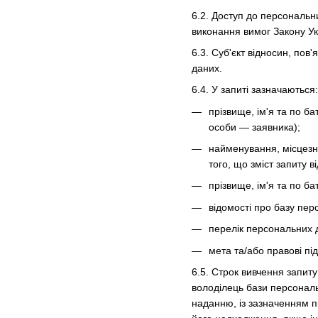
6.2. Доступ до персональн
виконання вимог Закону У
6.3. Суб'єкт відносин, по
даних.
6.4. У запиті зазначаються:
прізвище, ім'я та по б
особи — заявника);
найменування, місцезна
того, що зміст запиту
прізвище, ім'я та по ба
відомості про базу пер
перелік персональних 
мета та/або правові пі
6.5. Строк вивчення запит
володілець бази персональ
наданню, із зазначенням п