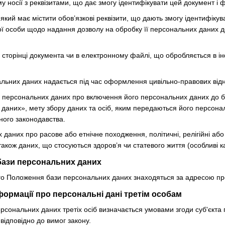
 носії з реквізитами, що дає змогу ідентифікувати цей документ і ф
який має містити обов’язкові реквізити, що дають змогу ідентифіку
ї особи щодо надання дозволу на обробку її персональних даних до
й сторінці документа чи в електронному файлі, що обробляється в 
нальних даних надається під час оформлення цивільно-правових відн
а персональних даних про включення його персональних даних до б
даних», мету збору даних та осіб, яким передаються його персона
ного законодавства.
даних про расове або етнічне походження, політичні, релігійні або
також даних, що стосуються здоров’я чи статевого життя (особливі к
бази персональних даних
цього Положення бази персональних даних знаходяться за адресою п
формації про персональні дані третім особам
ерсональних даних третіх осіб визначається умовами згоди суб'єкт
відповідно до вимог закону.