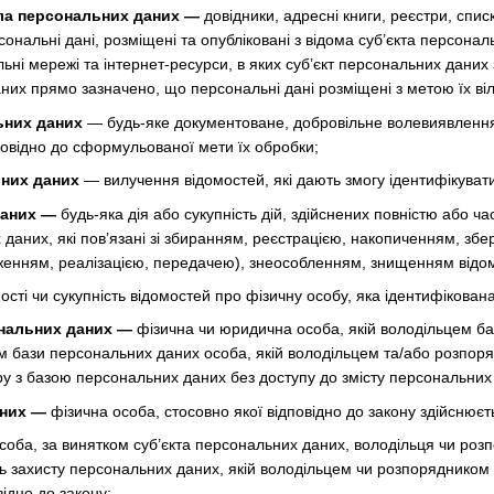
ла персональних даних —
довідники, адресні книги, реєстри, списк
ерсональні дані, розміщені та опубліковані з відома суб’єкта перс
ні мережі та інтернет-ресурси, в яких суб’єкт персональних даних 
них прямо зазначено, що персональні дані розміщені з метою їх ві
ьних даних
— будь-яке документоване, добровільне волевиявлення
повідно до сформульованої мети їх обробки;
них даних
— вилучення відомостей, які дають змогу ідентифікуват
даних —
будь-яка дія або сукупність дій, здійснених повністю або ча
 даних, які пов’язані зі збиранням, реєстрацією, накопиченням, з
енням, реалізацією, передачею), знеособленням, знищенням відом
ості чи сукупність відомостей про фізичну особу, яка ідентифікован
нальних даних —
фізична чи юридична особа, якій володільцем б
ом бази персональних даних особа, якій володільцем та/або розпо
ру з базою персональних даних без доступу до змісту персональних
аних —
фізична особа, стосовно якої відповідно до закону здійснюєт
соба, за винятком суб’єкта персональних даних, володільця чи ро
ь захисту персональних даних, якій володільцем чи розпорядником
ідно до закону;