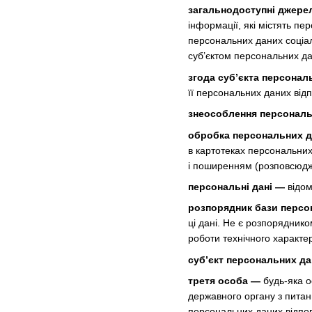
загальнодоступні джере
інформації, які містять п
персональних даних соціаль
суб’єктом персональних да
згода суб’єкта персонал
її персональних даних від
знеособлення персональ
обробка персональних 
в картотеках персональних
і поширенням (розповсюдж
персональні дані —
відом
розпорядник бази персо
ці дані. Не є розпорядник
роботи технічного характе
суб’єкт персональних д
третя особа —
будь-яка о
державного органу з питан
персональних даних відпов