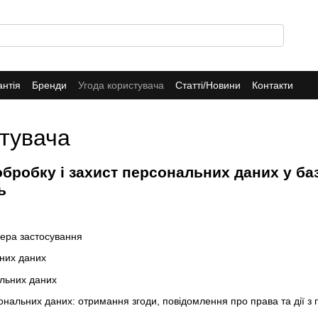
антія
Бренди
Угода користувача
Статті/Новини
Контакти
стувача
бробку і захист персональних даних у ба
ь
фера застосування
них даних
льних даних
нальних даних: отримання згоди, повідомлення про права та дії з