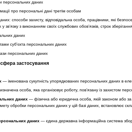
и персональних даних
мації про персональні дані третім особам
аних: способи захисту, відповідальна особа, працівники, які безпо
у зв’язку з виконанням своїх службових обов’язків, строк зберіган
альних даних
тами суб'єкта персональних даних
бази персональних даних
а сфера застосування
х
— іменована сукупність упорядкованих персональних даних в елек
значена особа, яка організовує роботу, пов’язану із захистом перс
альних даних
— фізична або юридична особа, якій законом або за
 мету обробки персональних даних у цій базі даних, встановлює скл
ерсональних даних
— єдина державна інформаційна система збору