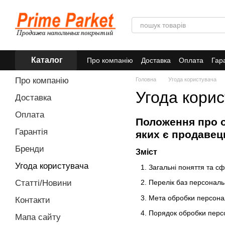
Перейти до основного контенту
Каталог
Про компанію
Доставка
Оплата
Гар
Про компанію
Головна
Угода користувача
Угода кори
Доставка
Оплата
Положення про о
Гарантія
яких є продавец
Бренди
Зміст
Угода користувача
Загальні поняття та с
Статті/Новини
Перелік баз персональ
Мета обробки персона
Контакти
Порядок обробки персо
Мапа сайту