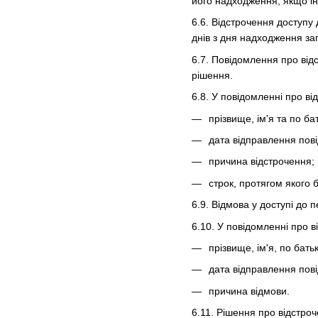
його надходження, якщо і
6.6. Відстрочення доступу
днів з дня надходження за
6.7. Повідомлення про від
рішення.
6.8. У повідомленні про в
прізвище, ім'я та по ба
дата відправлення пов
причина відстрочення;
строк, протягом якого 
6.9. Відмова у доступі до 
6.10. У повідомленні про 
прізвище, ім'я, по бать
дата відправлення пов
причина відмови.
6.11. Рішення про відстро