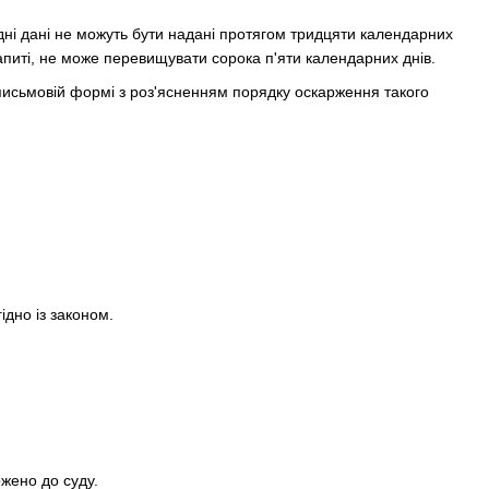
ідні дані не можуть бути надані протягом тридцяти календарних
апиті, не може перевищувати сорока п'яти календарних днів.
 письмовій формі з роз'ясненням порядку оскарження такого
ідно із законом.
ржено до суду.