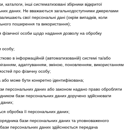
и, каталоги, інші систематизовані збірники відкритої
ональних даних. Не вважаються загальнодоступними джерелами
залишають свої персональні дані (окрім випадків, коли
льного поширення та використання);
 фізичної особи щодо надання дозволу на обробку
и особу;
стково в інформаційній (автоматизованій) системі та/або
беріганням, адаптуванням, зміною, поновленням, використанням
остей про фізичну особу;
а або може бути конкретно ідентифікована;
ази персональних даних або законом надано право обробляти
рядником бази персональних даних доручено здійснювати
 даних;
ься обробка її персональних даних;
зпорядника бази персональних даних та уповноваженого
 бази персональних даних здійснюється передача