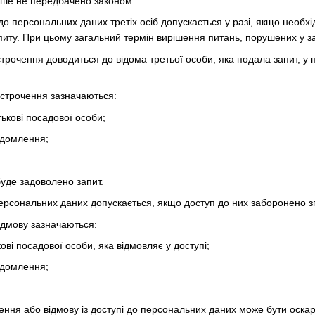
нше не передбачено законом.
 до персональних даних третіх осіб допускається у разі, якщо необх
питу. При цьому загальний термін вирішення питань, порушених у з
строчення доводиться до відома третьої особи, яка подала запит, у
ідстрочення зазначаються:
тькові посадової особи;
ідомлення;
буде задоволено запит.
персональних даних допускається, якщо доступ до них заборонено зг
відмову зазначаються:
кові посадової особи, яка відмовляє у доступі;
ідомлення;
чення або відмову із доступі до персональних даних може бути оска