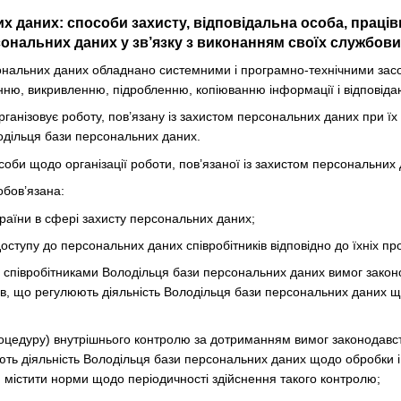
их даних: способи захисту, відповідальна особа, праці
ональних даних у зв’язку з виконанням своїх службових
ональних даних обладнано системними і програмно-технічними засоба
ню, викривленню, підробленню, копіюванню інформації і відповіда
рганізовує роботу, пов’язану із захистом персональних даних при їх
одільця бази персональних даних.
соби щодо організації роботи, пов’язаної із захистом персональних 
обов’язана:
раїни в сфері захисту персональних даних;
ступу до персональних даних співробітників відповідно до їхніх пр
 співробітниками Володільця бази персональних даних вимог закон
ів, що регулюють діяльність Володільця бази персональних даних щ
оцедуру) внутрішнього контролю за дотриманням вимог законодавств
ють діяльність Володільця бази персональних даних щодо обробки і
 містити норми щодо періодичності здійснення такого контролю;