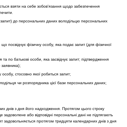
яється взяти на себе зобов'язання щодо забезпечення
печити.
— запит) до персональних даних володільцю персональних
, що посвідчує фізичну особу, яка подає запит (для фізичної
 та по батькові особи, яка засвідчує запит; підтвердження
 заявника);
у особу, стосовно якої робиться запит;
олодільця чи розпорядника цієї бази персональних даних;
их днів з дня його надходження. Протягом цього строку
е задоволене або відповідні персональні дані не підлягають
пит задовольняється протягом тридцяти календарних днів з дня