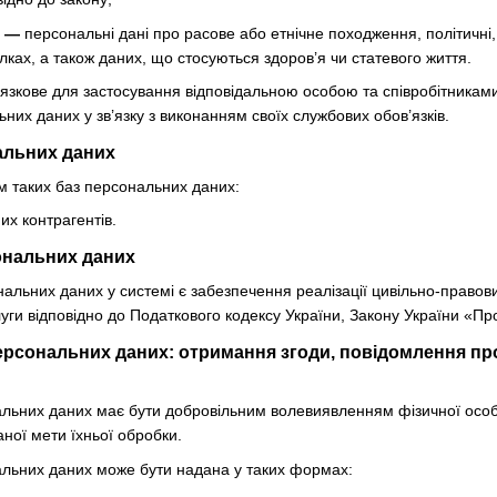
х —
персональні дані про расове або етнічне походження, політичні, 
лках, а також даних, що стосуються здоров’я чи статевого життя.
язкове для застосування відповідальною особою та співробітникам
них даних у зв’язку з виконанням своїх службових обов’язків.
нальних даних
м таких баз персональних даних:
х контрагентів.
ональних даних
альних даних у системі є забезпечення реалізації цивільно-правови
уги відповідно до Податкового кодексу України, Закону України «Про 
ерсональних даних: отримання згоди, повідомлення про
нальних даних має бути добровільним волевиявленням фізичної осо
ної мети їхньої обробки.
нальних даних може бути надана у таких формах: