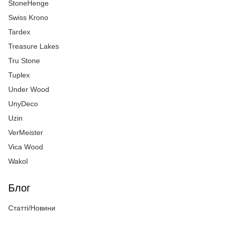
StoneHenge
Swiss Krono
Tardex
Treasure Lakes
Tru Stone
Tuplex
Under Wood
UnyDeco
Uzin
VerMeister
Vica Wood
Wakol
Блог
Статті/Новини