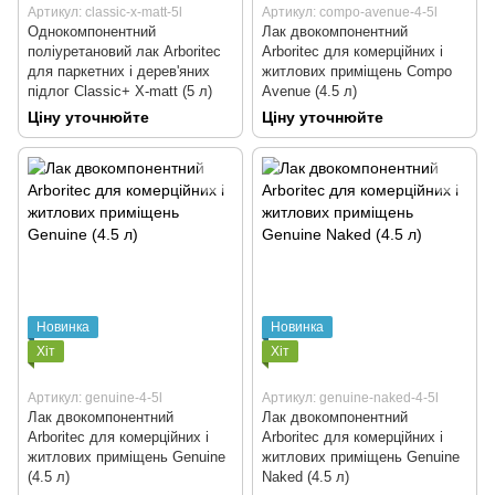
Артикул: classic-x-matt-5l
Артикул: compo-avenue-4-5l
Однокомпонентний
Лак двокомпонентний
поліуретановий лак Arboritec
Arboritec для комерційних і
для паркетних і дерев'яних
житлових приміщень Compo
підлог Classic+ Х-matt (5 л)
Avenue (4.5 л)
Ціну уточнюйте
Ціну уточнюйте
Новинка
Новинка
Хіт
Хіт
Артикул: genuine-4-5l
Артикул: genuine-naked-4-5l
Лак двокомпонентний
Лак двокомпонентний
Arboritec для комерційних і
Arboritec для комерційних і
житлових приміщень Genuine
житлових приміщень Genuine
(4.5 л)
Naked (4.5 л)