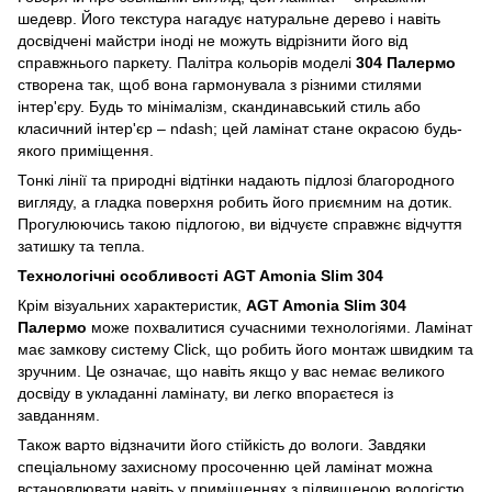
шедевр. Його текстура нагадує натуральне дерево і навіть
досвідчені майстри іноді не можуть відрізнити його від
справжнього паркету. Палітра кольорів моделі
304 Палермо
створена так, щоб вона гармонувала з різними стилями
інтер'єру. Будь то мінімалізм, скандинавський стиль або
класичний інтер'єр – ndash; цей ламінат стане окрасою будь-
якого приміщення.
Тонкі лінії та природні відтінки надають підлозі благородного
вигляду, а гладка поверхня робить його приємним на дотик.
Прогулюючись такою підлогою, ви відчуєте справжнє відчуття
затишку та тепла.
Технологічні особливості AGT Amonia Slim 304
Крім візуальних характеристик,
AGT Amonia Slim 304
Палермо
може похвалитися сучасними технологіями. Ламінат
має замкову систему Click, що робить його монтаж швидким та
зручним. Це означає, що навіть якщо у вас немає великого
досвіду в укладанні ламінату, ви легко впораєтеся із
завданням.
Також варто відзначити його стійкість до вологи. Завдяки
спеціальному захисному просоченню цей ламінат можна
встановлювати навіть у приміщеннях з підвищеною вологістю,