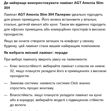
Де найкраще використовувати ламінат AGT Amonia Slim
304
Ламінат
AGT Amonia Slim 304 Палермо
ідеально підходить
для різних приміщень. Його можна встановити у вітальні,
спальні, дитячій кімнаті або кухні. Також він відмінно підходить
для офісних приміщень або комерційних просторів із високою
прохідністю.
Якщо ви хочете створити затишок та комфорт у своєму
будинку, цей ламінат стане вашим найкращим помічником.
Як вибрати якісний ламінат: поради
При виборі ламінату зверніть увагу на такімоменти:
Клас зносостійкості: вибирайте ламінат з класом не нижче
32, якщо плануєте укладати його в приміщеннях з високою
прохідністю.
Замкова система: наявність системи Click значно
спростить процес монтажу.
Влагостійкість: якщо плануєте укладати ламінат на кухні
або в коридорі, вибирайте моделі з підвищеною стійкістю
до вологи.