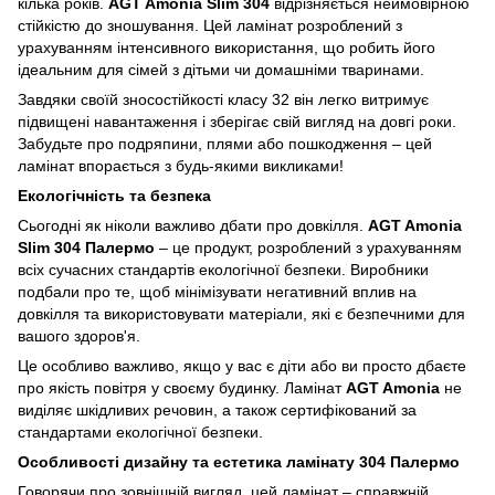
кілька років.
AGT Amonia Slim 304
відрізняється неймовірною
стійкістю до зношування. Цей ламінат розроблений з
урахуванням інтенсивного використання, що робить його
ідеальним для сімей з дітьми чи домашніми тваринами.
Завдяки своїй зносостійкості класу 32 він легко витримує
підвищені навантаження і зберігає свій вигляд на довгі роки.
Забудьте про подряпини, плями або пошкодження – цей
ламінат впорається з будь-якими викликами!
Екологічність та безпека
Сьогодні як ніколи важливо дбати про довкілля.
AGT Amonia
Slim 304 Палермо
– це продукт, розроблений з урахуванням
всіх сучасних стандартів екологічної безпеки. Виробники
подбали про те, щоб мінімізувати негативний вплив на
довкілля та використовувати матеріали, які є безпечними для
вашого здоров'я.
Це особливо важливо, якщо у вас є діти або ви просто дбаєте
про якість повітря у своєму будинку. Ламінат
AGT Amonia
не
виділяє шкідливих речовин, а також сертифікований за
стандартами екологічної безпеки.
Особливості дизайну та естетика ламінату 304 Палермо
Говорячи про зовнішній вигляд, цей ламінат – справжній