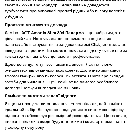
таких як кухня або коридор. Тепер вам не доведеться
турбуватися про випадкові пролиті рідини або високу вологість
у будинку.
Простота монтажу та догляду
Ламінат
AGT Amonia Slim 304 Палермо
– це вибір тим, хто
цінує свій час. Його укладання не вимагає спеціальних
навичок або інструментів, а завдяки системі Click, монтаж стає
швидким та простим. Ви можете покласти підлогу буквально за
кілька годин, навіть без допомоги професіоналів.
Щодо догляду, то тут все також на висоті. Ламінат легко
очищається від будь-яких забруднень. Достатньо звичайної
вологої ганчірки або пилососа. Ви можете забути про складні
засоби для чищення – цей ламінат не вимагає особливого
догляду і завжди виглядатиме як новий.
Ламінат та системи теплої підлоги
Якщо ви плануєте встановлення теплої підлоги, цей ламінат –
ідеальний вибір. Він чудово поєднується із системою підігріву
підлоги та забезпечує рівномірний розподіл тепла. Це означає,
що ваші підлоги завжди будуть теплими і комфортними, навіть
у холодну пору року.