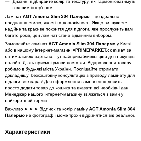
Дизайн: підбирайте колір та текстуру, які гармоніюватимуть
з вашим інтер'єром.
Ламінат
AGT Amonia Slim 304 Палермо
– це ідеальне
поєднання стилю, якості та довговічності. Якщо ви шукаєте
надійне та красиве покриття для підлоги, яке прослужить вам
багато років, цей ламінат стане відмінним вибором.
Замовляйте ламінат
AGT Amonia Slim 304 Палермо
у Києві
або в нашому інтернет-магазині
«PRIMEPARKET.com.ua»
за
оптимальною вартістю. Тут найпривабливіші ціни для покупців
онлайн. Діють приємні умови доставки. Відправлення товару
робимо в будь-які міста України. Поспішайте отримати
докладнішу, безкоштовну консультацію з приводу ламінату для
підлоги вже зараз! Для оформлення замовлення досить
просто додати товар до кошика та вказати всі необхідні дані.
Менеджер нашого інтернет-магазину зв'яжеться з вами у
найкоротший термін.
Важливо ➤ ➤ ➤ Відтінок та колір ламіну
AGT Amonia Slim 304
Палермо
на фотографії може трохи відрізнятися від реальної.
Характеристики