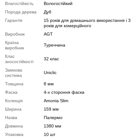
Влагостійкість
Вологостійкий
Порода дерева
Дуб
Гарантія
15 років для домашнього використання і 3
років для комерційного
Виробник
AGT
Країна
Туреччина
виробник
Клас
32 клас
зносостійкості
Замкова
Uniclic
система
Товщина
8 мм
Фаска
4-х стороння фаска
Колекція
Amonia Slim
Ширина
159 мм
Назва
Палермо
Довжина
1380 мм
Упаковка
10 шт