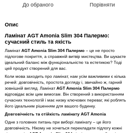
До обраного
Порівняти
Опис
Ламінат AGT Amonia Slim 304 Палермо:
сучасний стиль та якість
Ламінат
AGT Amonia Slim 304 Палермо
– це не просто
підлогове покриття, а справжній витвір мистецтва. Ви шукаєте
ідеальний баланс між функціональністю та естетикою? Тоді
цей продукт створений для вас.
Коли мова заходить про ламінат, нам усім важливими є кілька
речей: довговічність, простота догляду і, звичайно ж, гарний
зовнішній вигляд. Ламінат
AGT Amonia Slim 304 Палермо
відповідає всім цим вимогам. Він створений з використанням
сучасних технологій і має низку ключових переваг, які роблять
його ідеальним рішенням для вашого будинку.
Довговічність та стійкість ламінату AGT Amonia
Одне з головних питань при виборі ламінату – це його
довговічність. Нікому не хочеться перекладати підлогу кожні