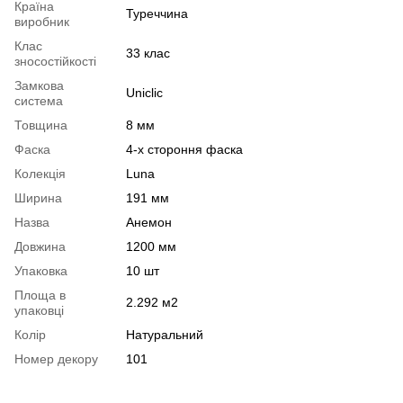
Країна
Туреччина
виробник
Клас
33 клас
зносостійкості
Замкова
Uniclic
система
Товщина
8 мм
Фаска
4-х стороння фаска
Колекція
Luna
Ширина
191 мм
Назва
Анемон
Довжина
1200 мм
Упаковка
10 шт
Площа в
2.292 м2
упаковці
Колір
Натуральний
Номер декору
101