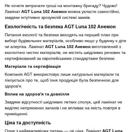
Не хочете витрачати гроші на монтажну бригаду? Чудово!
Ламінат
AGT Luna 102 Анемон
можна укласти самостійно,
завдяки інтуїтивно зрозумілій системі замків.
Екологічність та безпека AGT Luna 102 Анемон
Питання екології та безпеки виходять на перший план при
виборі будівельних матеріалів, особливо якщо у будинку є діти
чи алергіка. Ламінат
AGT Luna 102 Анемон
виготовлений з
екологічно чистих матеріалів, не містить шкідливих речовин та
сертифікований за європейськими стандартами безпеки.
Матеріали та сертифікація
Компанія AGT використовує лише натуральні матеріали та
піклується про те, щоб їхня продукція була безпечною для
здоров'я.
Вплив на здоров'я та довкілля
Завдяки відсутності шкідливих летких сполук, цей ламінат не
виділяє неприємних запахів і не впливає на якість повітря в
приміщенні.
Ціна та доступність
Одне з найважливіших питань — це ціна. Ламінат
AGT Luna