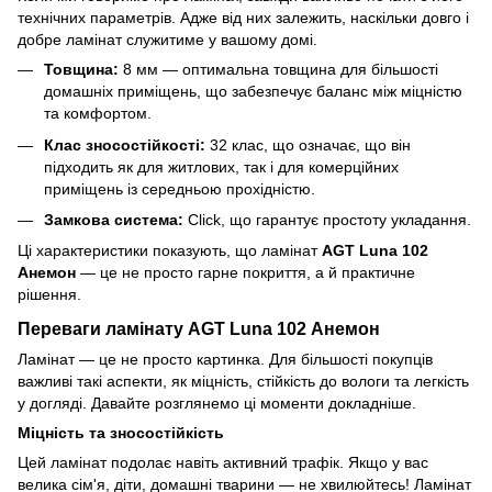
технічних параметрів. Адже від них залежить, наскільки довго і
добре ламінат служитиме у вашому домі.
Товщина:
8 мм — оптимальна товщина для більшості
домашніх приміщень, що забезпечує баланс між міцністю
та комфортом.
Клас зносостійкості:
32 клас, що означає, що він
підходить як для житлових, так і для комерційних
приміщень із середньою прохідністю.
Замкова система:
Click, що гарантує простоту укладання.
Ці характеристики показують, що ламінат
AGT Luna 102
Анемон
— це не просто гарне покриття, а й практичне
рішення.
Переваги ламінату AGT Luna 102 Анемон
Ламінат — це не просто картинка. Для більшості покупців
важливі такі аспекти, як міцність, стійкість до вологи та легкість
у догляді. Давайте розглянемо ці моменти докладніше.
Міцність та зносостійкість
Цей ламінат подолає навіть активний трафік. Якщо у вас
велика сім'я, діти, домашні тварини — не хвилюйтесь! Ламінат