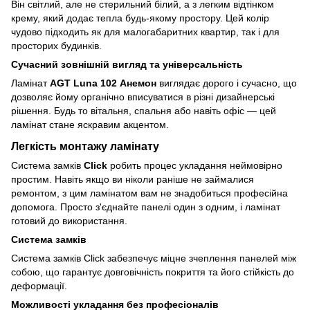
Він світлий, але не стерильний білий, а з легким відтінком
крему, який додає тепла будь-якому простору. Цей колір
чудово підходить як для малогабаритних квартир, так і для
просторих будинків.
Сучасний зовнішній вигляд та універсальність
Ламінат
AGT Luna 102 Анемон
виглядає дорого і сучасно, що
дозволяє йому органічно вписуватися в різні дизайнерські
рішення. Будь то вітальня, спальня або навіть офіс — цей
ламінат стане яскравим акцентом.
Легкість монтажу ламінату
Система замків
Click
робить процес укладання неймовірно
простим. Навіть якщо ви ніколи раніше не займалися
ремонтом, з цим ламінатом вам не знадобиться професійна
допомога. Просто з'єднайте панелі один з одним, і ламінат
готовий до використання.
Система замків
Система замків Click забезпечує міцне зчеплення панелей між
собою, що гарантує довговічність покриття та його стійкість до
деформації.
Можливості укладання без професіоналів