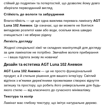
стійкий до подряпин та потертостей, що дозволяє йому довго
зберігати первозданний вигляд.
Стійкість до вологи та забруднення
Влагостійкість — це ще одна важлива перевага ламінату
AGT
Luna 102 Анемон
. Це означає, що ви можете не боятися
випадково розлитої кави або води, оскільки вона швидко
очищається і не вбирає рідину.
Легкість догляду
Жодної спеціальної хімії чи складних маніпуляцій для догляду
за цим ламінатом не потрібно. Звичайне вологе прибирання
— і ваша підлога знову як новачка!
Дизайн та естетика AGT Luna 102 Анемон
AGT Luna 102 Анемон
— це не просто функціональний
продукт, а й стильне рішення для вашого інтер'єру. Світлий
відтінок з м'якими дерев'яними прожилками створює відчуття
затишку та простору, що робить його універсальним для будь-
якого стилю — від класичного до сучасного мінімалізму.
Текстура та колір
Ламінат має глибоку текстуру, що імітує натуральне дерево.