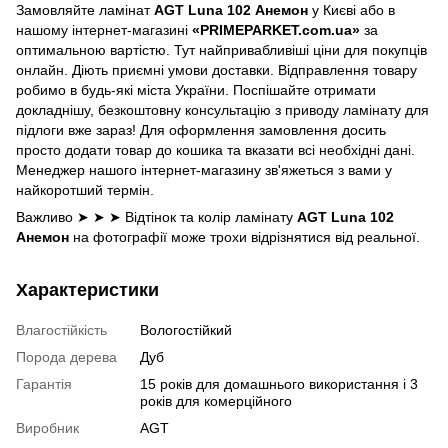
Замовляйте ламінат
AGT Luna 102 Анемон
у Києві або в
нашому інтернет-магазині
«PRIMEPARKET.com.ua»
за
оптимальною вартістю. Тут найпривабливіші ціни для покупців
онлайн. Діють приємні умови доставки. Відправлення товару
робимо в будь-які міста України. Поспішайте отримати
докладнішу, безкоштовну консультацію з приводу ламінату для
підлоги вже зараз! Для оформлення замовлення досить
просто додати товар до кошика та вказати всі необхідні дані.
Менеджер нашого інтернет-магазину зв'яжеться з вами у
найкоротший термін.
Важливо ➤ ➤ ➤ Відтінок та колір ламінату
AGT Luna 102
Анемон
на фотографії може трохи відрізнятися від реальної.
Характеристики
Влагостійкість
Вологостійкий
Порода дерева
Дуб
Гарантія
15 років для домашнього використання і 3
років для комерційного
Виробник
AGT