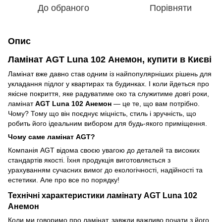
До обраного
Порівняти
Опис
Ламінат AGT Luna 102 Анемон, купити в Києві
Ламінат вже давно став одним із найпопулярніших рішень для
укладання підлог у квартирах та будинках. І коли йдеться про
якісне покриття, яке радуватиме око та служитиме довгі роки,
ламінат
AGT Luna 102 Анемон
— це те, що вам потрібно.
Чому? Тому що він поєднує міцність, стиль і зручність, що
робить його ідеальним вибором для будь-якого приміщення.
Чому саме ламінат AGT?
Компанія AGT відома своєю увагою до деталей та високих
стандартів якості. Їхня продукція виготовляється з
урахуванням сучасних вимог до екологічності, надійності та
естетики. Але про все по порядку!
Технічні характеристики ламінату AGT Luna 102
Анемон
Коли ми говоримо про ламінат, завжди важливо почати з його