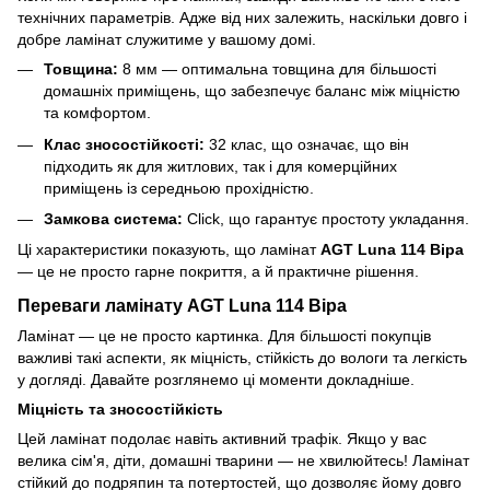
технічних параметрів. Адже від них залежить, наскільки довго і
добре ламінат служитиме у вашому домі.
Товщина:
8 мм — оптимальна товщина для більшості
домашніх приміщень, що забезпечує баланс між міцністю
та комфортом.
Клас зносостійкості:
32 клас, що означає, що він
підходить як для житлових, так і для комерційних
приміщень із середньою прохідністю.
Замкова система:
Click, що гарантує простоту укладання.
Ці характеристики показують, що ламінат
AGT Luna 114 Віра
— це не просто гарне покриття, а й практичне рішення.
Переваги ламінату AGT Luna 114 Віра
Ламінат — це не просто картинка. Для більшості покупців
важливі такі аспекти, як міцність, стійкість до вологи та легкість
у догляді. Давайте розглянемо ці моменти докладніше.
Міцність та зносостійкість
Цей ламінат подолає навіть активний трафік. Якщо у вас
велика сім'я, діти, домашні тварини — не хвилюйтесь! Ламінат
стійкий до подряпин та потертостей, що дозволяє йому довго