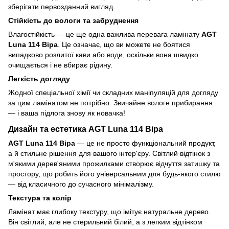
зберігати первозданний вигляд.
Стійкість до вологи та забруднення
Влагостійкість — це ще одна важлива перевага ламінату
AGT
Luna 114 Віра
. Це означає, що ви можете не боятися
випадково розлитої кави або води, оскільки вона швидко
очищається і не вбирає рідину.
Легкість догляду
Жодної спеціальної хімії чи складних маніпуляцій для догляду
за цим ламінатом не потрібно. Звичайне вологе прибирання
— і ваша підлога знову як новачка!
Дизайн та естетика AGT Luna 114 Віра
AGT Luna 114 Віра
— це не просто функціональний продукт,
а й стильне рішення для вашого інтер'єру. Світлий відтінок з
м'якими дерев'яними прожилками створює відчуття затишку та
простору, що робить його універсальним для будь-якого стилю
— від класичного до сучасного мінімалізму.
Текстура та колір
Ламінат має глибоку текстуру, що імітує натуральне дерево.
Він світлий, але не стерильний білий, а з легким відтінком