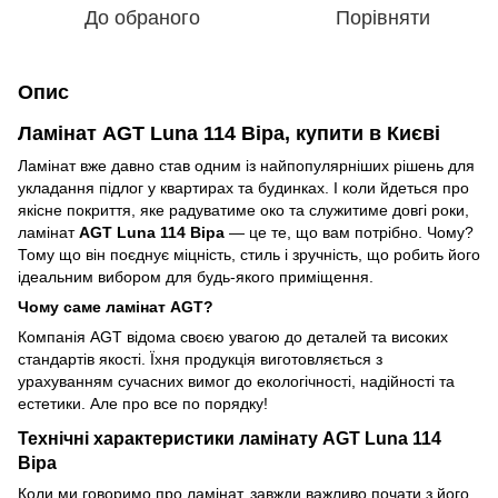
До обраного
Порівняти
Опис
Ламінат AGT Luna 114 Віра, купити в Києві
Ламінат вже давно став одним із найпопулярніших рішень для
укладання підлог у квартирах та будинках. І коли йдеться про
якісне покриття, яке радуватиме око та служитиме довгі роки,
ламінат
AGT Luna 114 Віра
— це те, що вам потрібно. Чому?
Тому що він поєднує міцність, стиль і зручність, що робить його
ідеальним вибором для будь-якого приміщення.
Чому саме ламінат AGT?
Компанія AGT відома своєю увагою до деталей та високих
стандартів якості. Їхня продукція виготовляється з
урахуванням сучасних вимог до екологічності, надійності та
естетики. Але про все по порядку!
Технічні характеристики ламінату AGT Luna 114
Віра
Коли ми говоримо про ламінат, завжди важливо почати з його