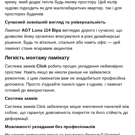
крему, який додає тепла будь-якому простору. Цей колір
чудово підходить як для малогабаритних квартир, так і для
просторих будинків.
Сучасний зовнішній вигляд та універсальність
Ламінат
AGT Luna 114 Віра
виглядає дорого і сучасно, що
дозволяє йому органічно вписуватися в різні дизайнерські
рішення. Будь то вітальня, спальня або навіть офіс — цей
ламінат стане яскравим акцентом.
Легкість монтажу ламінату
Система замків
Click
робить процес укладання неймовірно
простим. Навіть якщо ви ніколи раніше не займалися
ремонтом, з цим ламінатом вам не знадобиться професійна
допомога. Просто з'єднайте панелі один з одним, і ламінат
готовий до використання.
Система замків
Система замків Click забезпечує міцне зчеплення панелей між
собою, що гарантує довговічність покриття та його стійкість до
деформації.
Можливості укладання без професіоналів
Не хочете витрачати гроші на монтажну бригаду? Чудово!