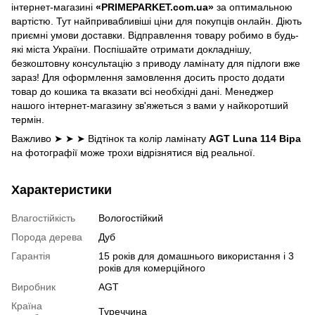
інтернет-магазині
«PRIMEPARKET.com.ua»
за оптимальною
вартістю. Тут найпривабливіші ціни для покупців онлайн. Діють
приємні умови доставки. Відправлення товару робимо в будь-
які міста України. Поспішайте отримати докладнішу,
безкоштовну консультацію з приводу ламінату для підлоги вже
зараз! Для оформлення замовлення досить просто додати
товар до кошика та вказати всі необхідні дані. Менеджер
нашого інтернет-магазину зв'яжеться з вами у найкоротший
термін.
Важливо ➤ ➤ ➤ Відтінок та колір ламінату
AGT Luna 114 Віра
на фотографії може трохи відрізнятися від реальної.
Характеристики
Влагостійкість
Вологостійкий
Порода дерева
Дуб
Гарантія
15 років для домашнього використання і 3
років для комерційного
Виробник
AGT
Країна
Туреччина