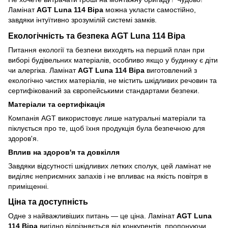
Ламінат
AGT Luna 114 Віра
можна укласти самостійно,
завдяки інтуїтивно зрозумілій системі замків.
Екологічність та безпека AGT Luna 114 Віра
Питання екології та безпеки виходять на перший план при
виборі будівельних матеріалів, особливо якщо у будинку є діти
чи алергіка. Ламінат
AGT Luna 114 Віра
виготовлений з
екологічно чистих матеріалів, не містить шкідливих речовин та
сертифікований за європейськими стандартами безпеки.
Матеріали та сертифікація
Компанія AGT використовує лише натуральні матеріали та
піклується про те, щоб їхня продукція була безпечною для
здоров'я.
Вплив на здоров'я та довкілля
Завдяки відсутності шкідливих летких сполук, цей ламінат не
виділяє неприємних запахів і не впливає на якість повітря в
приміщенні.
Ціна та доступність
Одне з найважливіших питань — це ціна. Ламінат
AGT Luna
114 Віра
вигідно відрізняється від конкурентів, пропонуючи