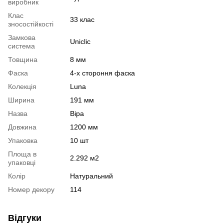
виробник
Клас
33 клас
зносостійкості
Замкова
Uniclic
система
Товщина
8 мм
Фаска
4-х стороння фаска
Колекція
Luna
Ширина
191 мм
Назва
Віра
Довжина
1200 мм
Упаковка
10 шт
Площа в
2.292 м2
упаковці
Колір
Натуральний
Номер декору
114
Відгуки