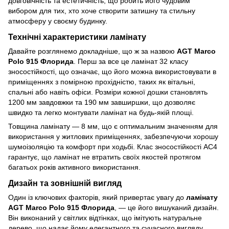
довговічність та естетичність, що робить його чудовим
вибором для тих, хто хоче створити затишну та стильну
атмосферу у своєму будинку.
Технічні характеристики ламінату
Давайте розглянемо докладніше, що ж за назвою
AGT Marco
Polo 915 Флорида
. Перш за все це ламінат 32 класу
зносостійкості, що означає, що його можна використовувати в
приміщеннях з помірною прохідністю, таких як вітальні,
спальні або навіть офіси. Розміри кожної дошки становлять
1200 мм завдовжки та 190 мм завширшки, що дозволяє
швидко та легко монтувати ламінат на будь-якій площі.
Товщина ламінату — 8 мм, що є оптимальним значенням для
використання у житлових приміщеннях, забезпечуючи хорошу
шумоізоляцію та комфорт при ходьбі. Клас зносостійкості AC4
гарантує, що ламінат не втратить своїх якостей протягом
багатьох років активного використання.
Дизайн та зовнішній вигляд
Один із ключових факторів, який привертає увагу до
ламінату
AGT Marco Polo 915 Флорида
, — це його вишуканий дизайн.
Він виконаний у світлих відтінках, що імітують натуральне
дерево, що надає йому елегантного та сучасного вигляду.