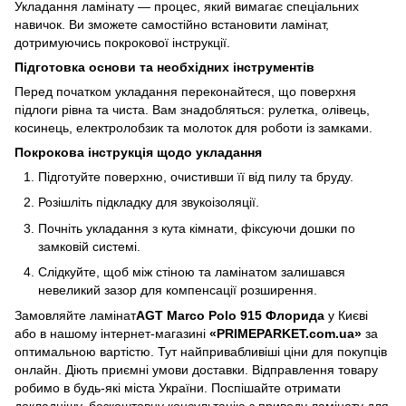
Укладання ламінату — процес, який вимагає спеціальних
навичок. Ви зможете самостійно встановити ламінат,
дотримуючись покрокової інструкції.
Підготовка основи та необхідних інструментів
Перед початком укладання переконайтеся, що поверхня
підлоги рівна та чиста. Вам знадобляться: рулетка, олівець,
косинець, електролобзик та молоток для роботи із замками.
Покрокова інструкція щодо укладання
Підготуйте поверхню, очистивши її від пилу та бруду.
Розішліть підкладку для звукоізоляції.
Почніть укладання з кута кімнати, фіксуючи дошки по
замковій системі.
Слідкуйте, щоб між стіною та ламінатом залишався
невеликий зазор для компенсації розширення.
Замовляйте ламінат
AGT Marco Polo 915 Флорида
у Києві
або в нашому інтернет-магазині
«PRIMEPARKET.com.ua»
за
оптимальною вартістю. Тут найпривабливіші ціни для покупців
онлайн. Діють приємні умови доставки. Відправлення товару
робимо в будь-які міста України. Поспішайте отримати