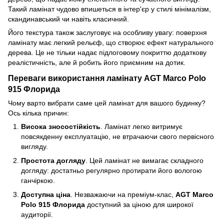
Такий ламінат чудово впишеться в інтер'єр у стилі мінімалізм,
скандинавський чи навіть класичний.
Його текстура також заслуговує на особливу увагу: поверхня
ламінату має легкий рельєф, що створює ефект натурального
дерева. Це не тільки надає підлоговому покриттю додаткову
реалістичність, але й робить його приємним на дотик.
Переваги використання ламінату AGT Marco Polo
915 Флорида
Чому варто вибрати саме цей ламінат для вашого будинку?
Ось кілька причин:
Висока зносостійкість
. Ламінат легко витримує
повсякденну експлуатацію, не втрачаючи свого первісного
вигляду.
Простота догляду
. Цей ламінат не вимагає складного
догляду: достатньо регулярно протирати його вологою
ганчіркою.
Доступна ціна
. Незважаючи на преміум-клас,
AGT Marco
Polo 915 Флорида
доступний за ціною для широкої
аудиторії.