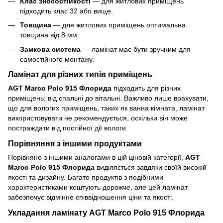
Клас зносостійкості
— для житлових приміщень
підходить клас 32 або вище.
Товщина
— для житлових приміщень оптимальна
товщина від 8 мм.
Замкова система
— ламінат має бути зручним для
самостійного монтажу.
Ламінат для різних типів приміщень
AGT Marco Polo 915 Флорида
підходить для різних
приміщень: від спальні до вітальні. Важливо лише врахувати,
що для вологих приміщень, таких як ванна кімната, ламінат
використовувати не рекомендується, оскільки він може
постраждати від постійної дії вологи.
Порівняння з іншими продуктами
Порівняно з іншими аналогами в цій ціновій категорії,
AGT
Marco Polo 915 Флорида
виділяється завдяки своїй високій
якості та дизайну. Багато продуктів з подібними
характеристиками коштують дорожче, але цей ламінат
забезпечує відмінне співвідношення ціни та якості.
Укладання ламінату AGT Marco Polo 915 Флорида