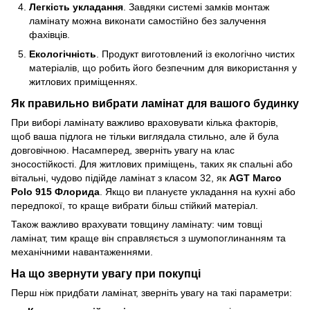
Легкість укладання
. Завдяки системі замків монтаж
ламінату можна виконати самостійно без залучення
фахівців.
Екологічність
. Продукт виготовлений із екологічно чистих
матеріалів, що робить його безпечним для використання у
житлових приміщеннях.
Як правильно вибрати ламінат для вашого будинку
При виборі ламінату важливо враховувати кілька факторів,
щоб ваша підлога не тільки виглядала стильно, але й була
довговічною. Насамперед, зверніть увагу на клас
зносостійкості. Для житлових приміщень, таких як спальні або
вітальні, чудово підійде ламінат з класом 32, як
AGT Marco
Polo 915 Флорида
. Якщо ви плануєте укладання на кухні або
передпокої, то краще вибрати більш стійкий матеріал.
Також важливо врахувати товщину ламінату: чим товщі
ламінат, тим краще він справляється з шумопоглинанням та
механічними навантаженнями.
На що звернути увагу при покупці
Перш ніж придбати ламінат, зверніть увагу на такі параметри: