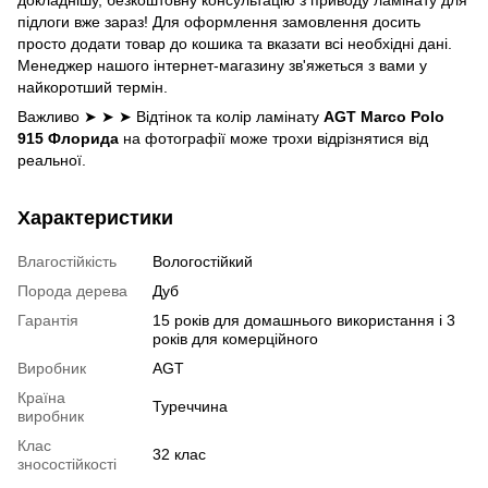
докладнішу, безкоштовну консультацію з приводу ламінату для
підлоги вже зараз! Для оформлення замовлення досить
просто додати товар до кошика та вказати всі необхідні дані.
Менеджер нашого інтернет-магазину зв'яжеться з вами у
найкоротший термін.
Важливо ➤ ➤ ➤ Відтінок та колір ламінату
AGT Marco Polo
915 Флорида
на фотографії може трохи відрізнятися від
реальної.
Характеристики
Влагостійкість
Вологостійкий
Порода дерева
Дуб
Гарантія
15 років для домашнього використання і 3
років для комерційного
Виробник
AGT
Країна
Туреччина
виробник
Клас
32 клас
зносостійкості