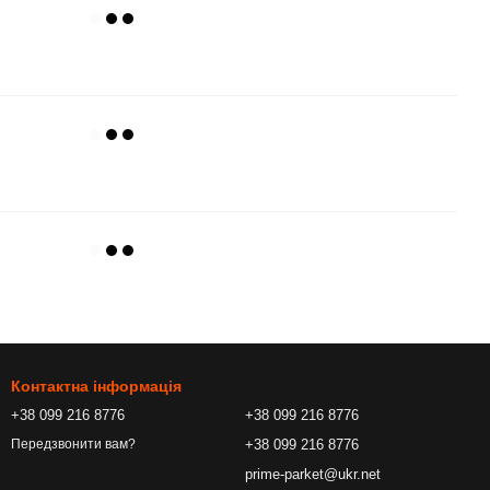
Контактна інформація
+38 099 216 8776
+38 099 216 8776
+38 099 216 8776
Передзвонити вам?
prime-parket@ukr.net