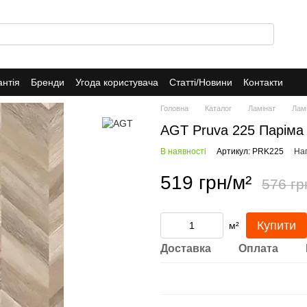
антія
Бренди
Угода користувача
Статті/Новини
Контакти
Головна
Каталог
Ламінат
Лам
AGT Pruva 225 Паріма
В наявності
Артикул: PRK225
Нап
519 грн/м²
576 гр
Купити
м²
Доставка
Оплата