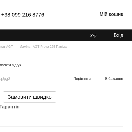
+38 099 216 8776
Мій кошик
Вхід
Укр
інат AGT
Ламінат AGT Pruva 225 Паріма
исати відгук
н/м²
Порівняти
В бажання
Замовити швидко
Гарантія