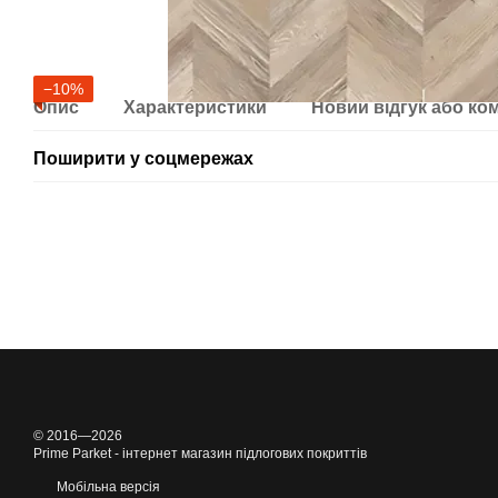
−10%
Опис
Характеристики
Новий відгук або ко
Поширити у соцмережах
© 2016—2026
Prime Parket - інтернет магазин підлогових покриттів
Мобільна версія