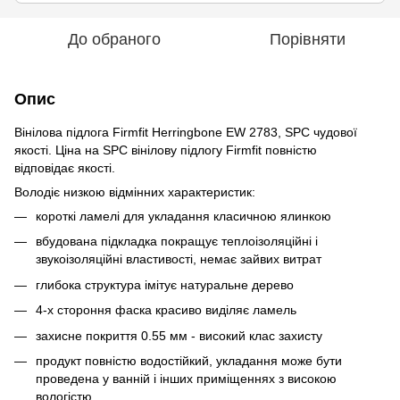
До обраного
Порівняти
Опис
Вінілова підлога Firmfit Herringbone EW 2783, SPC чудової
якості. Ціна на SPC вінілову підлогу Firmfit повністю
відповідає якості.
Володіє низкою відмінних характеристик:
короткі ламелі для укладання класичною ялинкою
вбудована підкладка покращує теплоізоляційні і
звукоізоляційні властивості, немає зайвих витрат
глибока структура імітує натуральне дерево
4-х стороння фаска красиво виділяє ламель
захисне покриття 0.55 мм - високий клас захисту
продукт повністю водостійкий, укладання може бути
проведена у ванній і інших приміщеннях з високою
вологістю