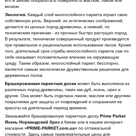
его и заново обоработать поверхность маслом, лаком или
воском.
Экология.
Каждый слой многослойного паркета играет свою
собственную роль. Верхний, из эстетических соображений,
делается из ценных пород древесины, а нижний, по
техническим причинам - из прочных быстро растущих пород.
В результате, технически совершенный продукт производится
при правильном и рациональном использовании лесов. Кроме
того, длительный срок службы многослойного паркета сам по
себе оказывает положительное вличние на окружающую
среду. Таким образом, многослойный паркет, бесспорно,
является самым экологически дружественным решением для
деревянных полов.
Брашированная паркетная доска
может быть выполнена из
различных пород древесины, таких как дуб, ясень, орех и
другие. Она может быть отделана лаком, маслом или другими
покрытиями для защиты от повреждений и сохранения ее
красоты на длительный период времени.
Заказывайте брашированную паркетную доску
Prime Parket
Ясень Нормандский бриз
в Киеве или в нашем интернет-
магазине
«PRIME-PARKET.com.ua»
по оптимальной
стоимости. Здесь самые привлекательные цены для