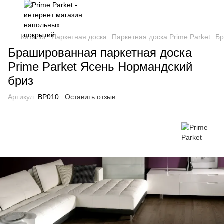
Каталог
Паркетная доска
Паркетная доска Prime Parket
Бр
Брашированная паркетная доска
Prime Parket Ясень Нормандский
бриз
Артикул:
BP010
Оставить отзыв