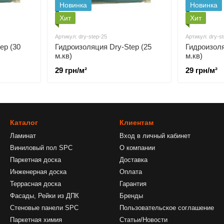
Новинка
Новинка
Хит
Хит
Артикул: dry-step-25
Артикул: dry-s
ep (30
Гидроизоляция Dry-Step (25
Гидроизоля
м.кв)
м.кв)
29 грн/м²
29 грн/м²
Каталог
Клиентам
Ламинат
Вход в личный кабинет
Виниловый пол SPC
О компании
Паркетная доска
Доставка
Инженерная доска
Оплата
Террасная доска
Гарантия
Фасады, Рейки из ДПК
Бренды
Стеновые панели SPC
Пользовательское соглашение
Паркетная химия
Статьи/Новости