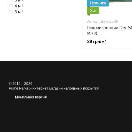
5 м
Новинка
4 м
1
Хит
3 м
1
Артикул: dry-step-30
Гидроизоляция Dry-St
м.кв)
29 грн/м²
© 2016—2026
Prime Parket - интернет магазин напольных покрытий
Мобильная версия