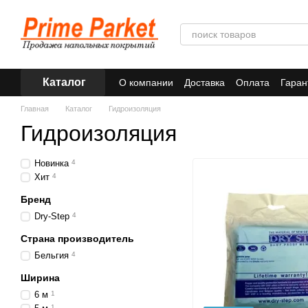
Перейти к основному контенту
Каталог
О компании
Доставка
Оплата
Гаран
Главная
Каталог
Гидроизоляция
Гидроизоляция
Новинка
4
Хит
4
Бренд
Dry-Step
4
Страна производитель
Бельгия
4
Ширина
6 м
1
1