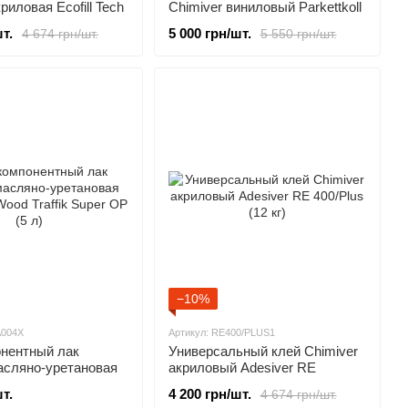
риловая Ecofill Tech
Chimiver виниловый Parkettkoll
(20 кг)
т.
5 000 грн/шт.
4 674 грн/шт.
5 550 грн/шт.
−10%
A004X
Артикул: RE400/PLUS1
нентный лак
Универсальный клей Chimiver
асляно-уретановая
акриловый Adesiver RE
Wood Traffik Super
400/Plus (12 кг)
т.
4 200 грн/шт.
4 674 грн/шт.