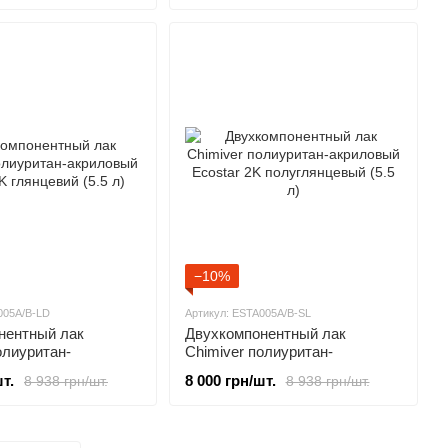
−10%
005A/B-LD
Артикул: ESTA005A/B-SL
нентный лак
Двухкомпонентный лак
олиуритан-
Chimiver полиуритан-
Ecostar 2K
акриловый Ecostar 2K
т.
8 000 грн/шт.
8 938 грн/шт.
8 938 грн/шт.
(5.5 л)
полуглянцевый (5.5 л)