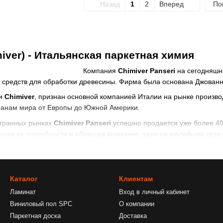
Назад
1
2
Вперед
По
iver) - Итальянская паркетная химия
Компания
Chimiver Panseri
на сегодняшн
 средств для обработки древесины. Фирма была основана Джованн
ии
Chimiver
, признан основной компанией Италии на рынке произво
транам мира от Европы до Южной Америки.
странных рынках
Chimiver Panseri
успешно продается уже более 40
учая их потребности и обращая внимание даже на малейшие детали
й постоянно меняется. Такой способ работы одобрили многие кли
майвер)
комплексно подходит к производству профессиональной
улучшения, инновации и изменения всегда сопоставляются с
Каталог
Клиентам
 и их пожеланиями. Важным аспектом, которому уделено немало
Ламинат
Вход в личный кабинет
нных процессах компании - это экологический контроль и охрана
Виниловый пол SPC
О компании
Паркетная доска
Доставка
подлежит строгой проверке на соответствие европейским