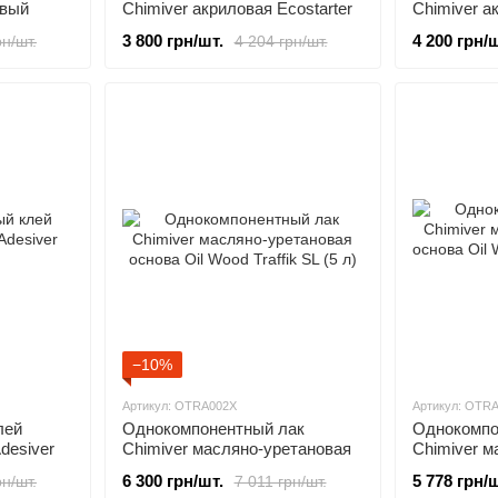
овый
Chimiver акриловая Ecostarter
Chimiver ак
 л)
(5 л)
(5 л)
3 800 грн/шт.
4 200 грн/ш
рн/шт.
4 204 грн/шт.
−10%
Артикул: OTRA002X
Артикул: OTR
лей
Однокомпонентный лак
Однокомпо
desiver
Chimiver масляно-уретановая
Chimiver м
основа Oil Wood Traffik SL (5 л)
основа Oil 
6 300 грн/шт.
5 778 грн/ш
рн/шт.
7 011 грн/шт.
OP (5 л)