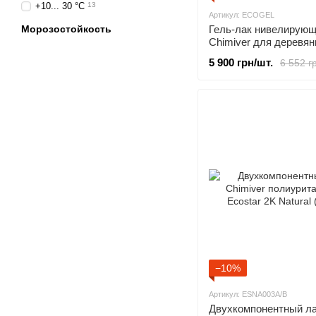
+10... 30 °C
13
Артикул: ECOGEL
Морозостойкость
Гель-лак нивелирую
Chimiver для деревя
полов EcoGel (5 л)
5 900 грн/шт.
6 552 г
−10%
Артикул: ESNA003A/B
Двухкомпонентный л