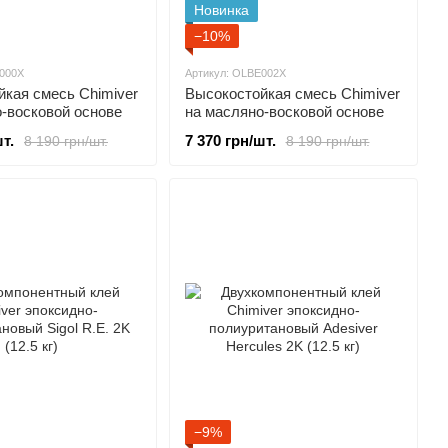
Новинка
−10%
E000X
Артикул: OLBE002X
кая смесь Chimiver
Высокостойкая смесь Chimiver
-восковой основе
на масляно-восковой основе
 Oil Bee Gloss 05
для дерева Oil Bee Gloss 20
т.
7 370 грн/шт.
8 190 грн/шт.
8 190 грн/шт.
 л)
шелковисто-матовая (3 л)
−9%