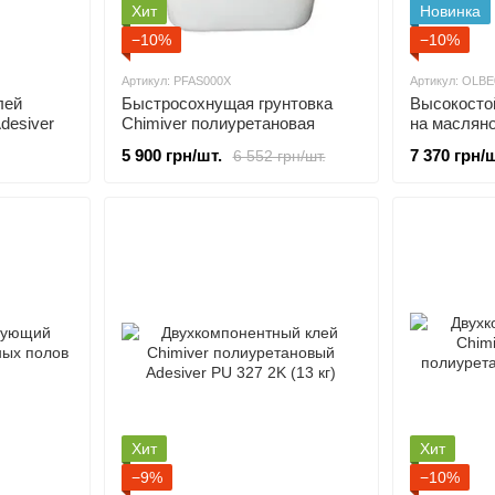
Хит
Новинка
−10%
−10%
Артикул: PFAS000X
Артикул: OLB
лей
Быстросохнущая грунтовка
Высокостой
desiver
Chimiver полиуретановая
на масляно
Prymer Fast 500 (6 кг)
для дерева
5 900 грн/шт.
7 370 грн/ш
6 552 грн/шт.
матовая (3
Хит
Хит
−9%
−10%