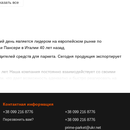
казать все
ий день является лидером на европейском рынке по
и Пансери в Италии 40 лет назад.
дителей средств для паркета. Сегодня продукция экспортирует
 лет. Наша компания постоянно взаимодействует со своими
, что дает возможность адекватно и быстро реагировать на
енты, пользующиеся продукцией
Chimiver
.
Контактная информация
+38 099 216 8776
+38 099 216 8776
+38 099 216 8776
Перезвонить вам?
prime-parket@ukr.net