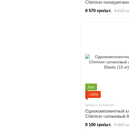
Chimiver полиуритан
Ecostar 2K Natural (5.5
8 570 грн/шт.
9 523 г
Хит
−10%
Артикул: ELAS010X
Однокомпонентный к
Chimiver силановый A
Elastic (15 кг)
8 100 грн/шт.
8 997 г