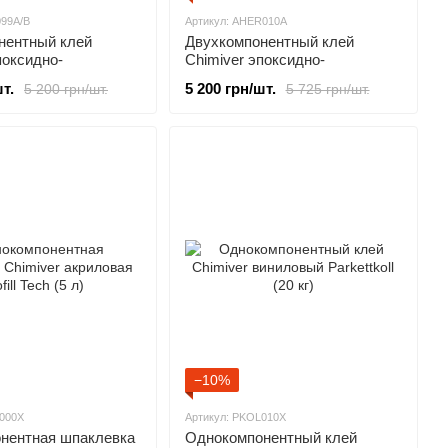
099A/B
Артикул: AHER010A
нентный клей
Двухкомпонентный клей
поксидно-
Chimiver эпоксидно-
овый Sigol R.E. 2K
полиуритановый Adesiver
т.
5 200 грн/шт.
5 200 грн/шт.
5 725 грн/шт.
Hercules 2K (12.5 кг)
−10%
C000X
Артикул: PKOL010X
нентная шпаклевка
Однокомпонентный клей