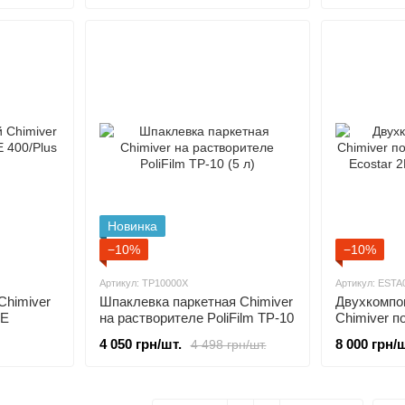
Новинка
−10%
−10%
Артикул: TP10000X
Артикул: ESTA
Chimiver
Шпаклевка паркетная Chimiver
Двухкомпо
RE
на растворителе PoliFilm TP-10
Chimiver п
(5 л)
акриловый 
4 050 грн/шт.
8 000 грн/ш
4 498 грн/шт.
глянцевий 