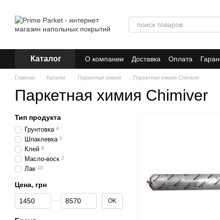
Перейти к основному контенту
Каталог
О компании
Доставка
Оплата
Гаран
Главная
Каталог
Паркетная химия
Паркетная химия Chimiver
Паркетная химия Chimiver
Тип продукта
Грунтовка
4
Шпаклевка
2
Клей
8
Масло-воск
2
Лак
10
Цена, грн
От Цена, грн
До Цена, грн
OK