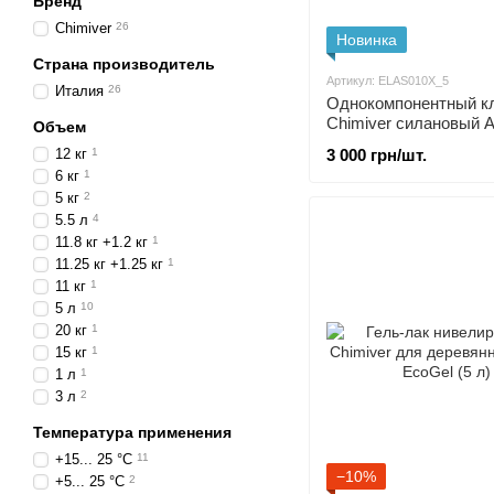
Бренд
Chimiver
26
Новинка
Страна производитель
Артикул: ELAS010X_5
Италия
26
Однокомпонентный к
Chimiver силановый A
Объем
Elastic (5 кг)
12 кг
1
3 000 грн/шт.
6 кг
1
5 кг
2
5.5 л
4
11.8 кг +1.2 кг
1
11.25 кг +1.25 кг
1
11 кг
1
5 л
10
20 кг
1
15 кг
1
1 л
1
3 л
2
Температура применения
+15... 25 °C
11
−10%
+5... 25 °C
2