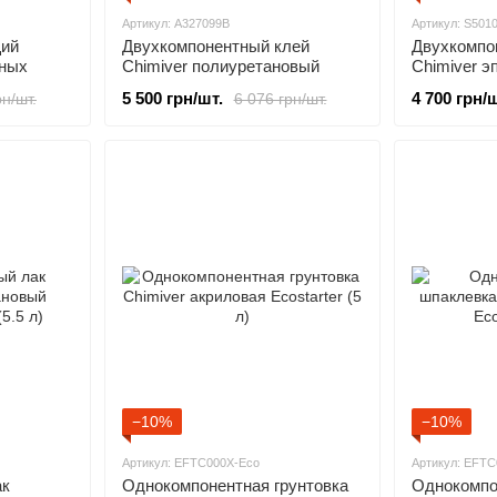
Артикул: A327099B
Артикул: S501
щий
Двухкомпонентный клей
Двухкомпо
нных
Chimiver полиуретановый
Chimiver э
Adesiver PU 327 2K (13 кг)
полиуретан
5 500 грн/шт.
4 700 грн/ш
рн/шт.
6 076 грн/шт.
(12.5 кг)
−10%
−10%
Артикул: EFTC000X-Eco
Артикул: EFT
ак
Однокомпонентная грунтовка
Однокомпо