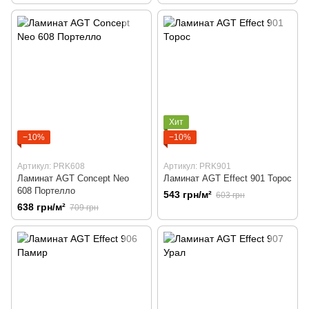
Хит
−10%
−10%
Артикул: PRK608
Артикул: PRK901
Ламинат AGT Concept Neo
Ламинат AGT Effect 901 Торос
608 Портелло
543 грн/м²
603 грн
638 грн/м²
709 грн