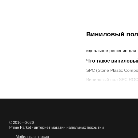
Виниловый пол
идеальное решение для те
Что такое виниловы
SPC (Stone Plastic Compo
Виниловый пол SPC ROCK
Высокая износостойк
проходимостью.
Водонепроницаемость:
Звукоизоляция: Покр
© 2016—2026
Теплоизоляция: Делае
Prime Parket - интернет магазин напольных покрытий
Простота укладки: Б
Мобильная версия