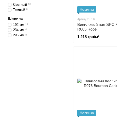
Светлый
18
Новинка
Темный
6
Ширина
Артикул: R065
Виниловый пол SPC 
192 мм
12
R065 Rope
234 мм
4
295 мм
8
1 218 грн/м²
Новинка