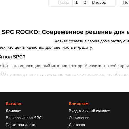
Назад
1
2
Вперед
По
 SPC ROCKO: Современное решение для 
Хотите создать в своем доме уютную
х, кто ценит качество, долговечность и красоту.
й пол SPC?
site) – это инновационный материал, который сочетает в себе проч
O производится из высококачественных компонентов, что обеспеч
ость: Покрытие устойчиво к царапинам, пятнам и истиранию, что 
 Не боится влаги и легко моется, что позволяет использовать его 
Каталог
Клиентам
ытие эффективно поглощает звуки, создавая комфортную акустичес
Ламинат
Вход в личный кабинет
т пол теплым на ощупь, что особенно важно для детских комнат и
Виниловый пол SPC
О компании
лагодаря замковому соединению панели легко монтируются без исп
Паркетная доска
Доставка