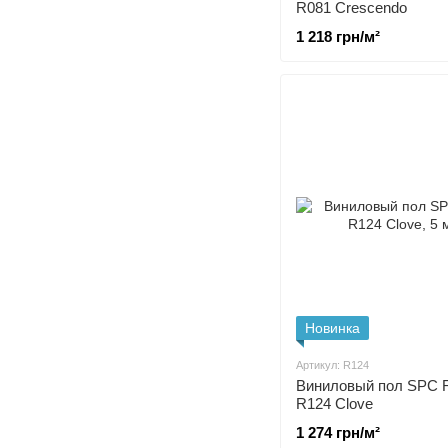
R081 Crescendo
1 218 грн/м²
Новинка
Артикул: R124
Виниловый пол SPC 
R124 Clove
1 274 грн/м²