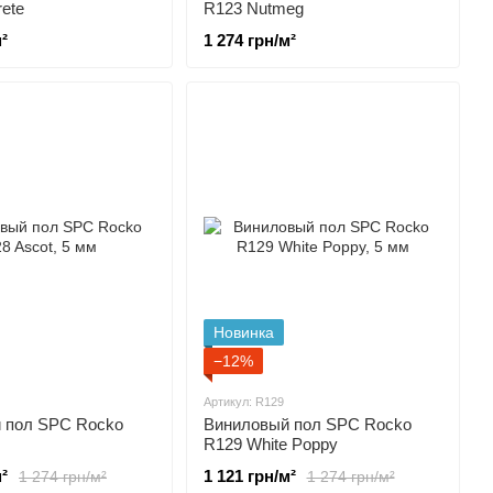
ete
R123 Nutmeg
²
1 274 грн/м²
Новинка
−12%
Артикул: R129
 пол SPC Rocko
Виниловый пол SPC Rocko
R129 White Poppy
²
1 121 грн/м²
1 274 грн/м²
1 274 грн/м²