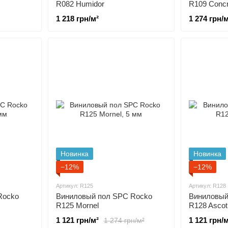
R082 Humidor
R109 Concr
1 218 грн/м²
1 274 грн/м
Новинка
Новинка
−12%
−12%
Артикул: R125
Артикул: R128
Rocko
Виниловый пол SPC Rocko
Виниловый
R125 Mornel
R128 Ascot
1 121 грн/м²
1 121 грн/м
1 274 грн/м²