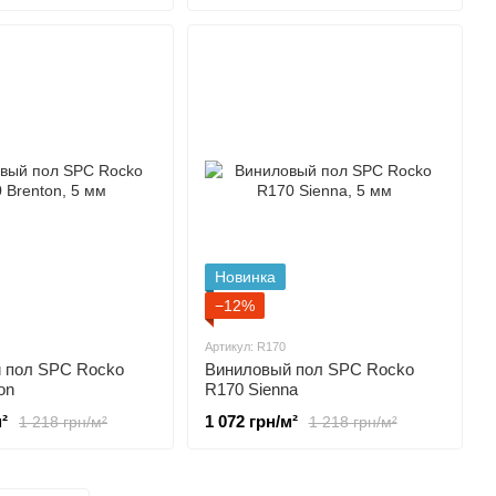
Новинка
−12%
Артикул: R170
 пол SPC Rocko
Виниловый пол SPC Rocko
on
R170 Sienna
²
1 072 грн/м²
1 218 грн/м²
1 218 грн/м²