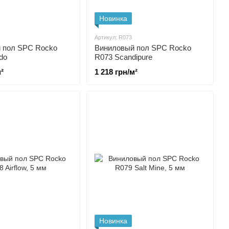
Новинка
Артикул: R073
 пол SPC Rocko
Виниловый пол SPC Rocko
do
R073 Scandipure
²
1 218 грн/м²
Новинка