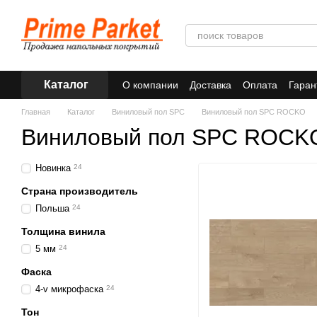
Перейти к основному контенту
Каталог
О компании
Доставка
Оплата
Гаран
Главная
Каталог
Виниловый пол SPC
Виниловый пол SPC ROCKO
Виниловый пол SPC ROCK
Новинка
24
Страна производитель
Польша
24
Толщина винила
5 мм
24
Фаска
4-v микрофаска
24
Тон