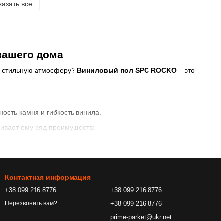
казать все
вашего дома
 и стильную атмосферу?
Виниловый пол SPC ROCKO
– это
ность камня и гибкость винила.
ивает ему ряд преимуществ:
делает его идеальным для помещений с высокой
даже в ванной комнате или кухне.
Контактная информация
кую среду.
+38 099 216 8776
+38 099 216 8776
 спален.
+38 099 216 8776
Перезвонить вам?
ользования клея.
prime-parket@ukr.net