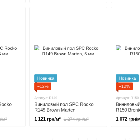
Новинка
Новинка
−12%
−12%
Артикул: R149
Артикул: R150
Rocko
Виниловый пол SPC Rocko
Виниловый
R149 Brown Marten
R150 Brent
1 121 грн/м²
1 072 грн/м
н/м²
1 274 грн/м²