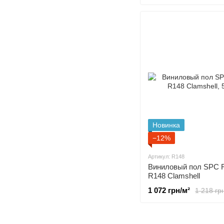
Новинка
−12%
Артикул: R148
Виниловый пол SPC 
R148 Clamshell
1 072 грн/м²
1 218 гр