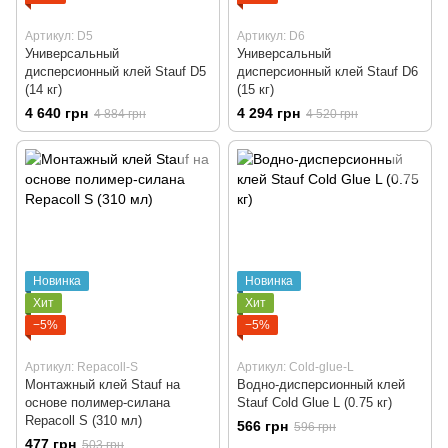
Артикул: D5
Артикул: D6
Универсальный
Универсальный
дисперсионный клей Stauf D5
дисперсионный клей Stauf D6
(14 кг)
(15 кг)
4 640 грн
4 294 грн
4 884 грн
4 520 грн
Новинка
Новинка
Хит
Хит
−5%
−5%
Артикул: Repacoll-S
Артикул: Cold-glue-L
Монтажный клей Stauf на
Водно-дисперсионный клей
основе полимер-силана
Stauf Cold Glue L (0.75 кг)
Repacoll S (310 мл)
566 грн
596 грн
477 грн
503 грн