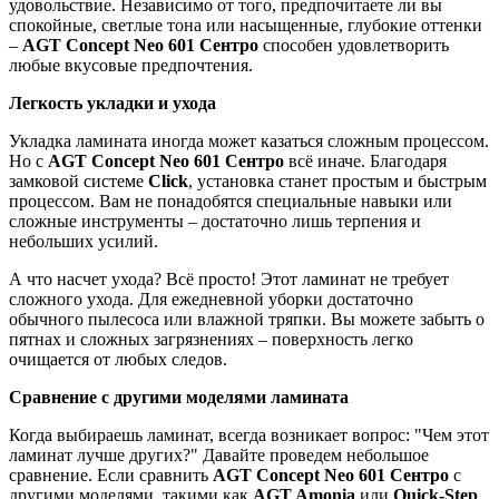
удовольствие. Независимо от того, предпочитаете ли вы
спокойные, светлые тона или насыщенные, глубокие оттенки
–
AGT Concept Neo 601 Сентро
способен удовлетворить
любые вкусовые предпочтения.
Легкость укладки и ухода
Укладка ламината иногда может казаться сложным процессом.
Но с
AGT Concept Neo 601 Сентро
всё иначе. Благодаря
замковой системе
Click
, установка станет простым и быстрым
процессом. Вам не понадобятся специальные навыки или
сложные инструменты – достаточно лишь терпения и
небольших усилий.
А что насчет ухода? Всё просто! Этот ламинат не требует
сложного ухода. Для ежедневной уборки достаточно
обычного пылесоса или влажной тряпки. Вы можете забыть о
пятнах и сложных загрязнениях – поверхность легко
очищается от любых следов.
Сравнение с другими моделями ламината
Когда выбираешь ламинат, всегда возникает вопрос: "Чем этот
ламинат лучше других?" Давайте проведем небольшое
сравнение. Если сравнить
AGT Concept Neo 601 Сентро
с
другими моделями, такими как
AGT Amonia
или
Quick-Step
,