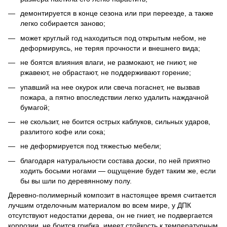
демонтируется в конце сезона или при переезде, а также
легко собирается заново;
может круглый год находиться под открытым небом, не
деформируясь, не теряя прочности и внешнего вида;
не боятся влияния влаги, не размокают, не гниют, не
ржавеют, не обрастают, не поддерживают горение;
упавший на нее окурок или свеча погаснет, не вызвав
пожара, а пятно впоследствии легко удалить наждачной
бумагой;
не скользит, не боится острых каблуков, сильных ударов,
разлитого кофе или сока;
не деформируется под тяжестью мебели;
благодаря натуральности состава доски, по ней приятно
ходить босыми ногами — ощущение будет таким же, если
бы вы шли по деревянному полу.
Деревно-полимерный композит в настоящее время считается
лучшим отделочным материалом во всем мире, у ДПК
отсутствуют недостатки дерева, он не гниет, не подвергается
коррозии, не боится грибка, имеет стойкость к температурным