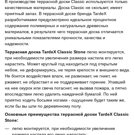
В производстве террасной доски Classic используются только
качественные материалы. Доска Classic не скользит, имеет
приятный запах. В террасной доске бренда TardeX
разработчиками предусмотрено идеальное процентное
содержание полимерных и натуральных древесных
материалов, в результате чего террасная доска отличается
уникальными показателями прочности, качества и
надежности.
Террасная доска TardeX Classic Stone
легко монтируется,
при необходимости увеличения размера настила его легко
нарастить. Может круглый год находиться под открытым
небом, не деформируясь, не теряя крепости и внешнего вида.
Не боится воздействия влаги, не размокает, не гниет, не
ржавеет, не обрастает и не поддерживает горение. Упавший
на нее окурок или свеча погаснет, не вызвав пожара, а пятно
впоследствии легко удалить наждачной бумагой. По ней
приятно ходить босыми ногами - ощущение будет таким же,
если бы вы шли по деревянному полу.
Основные преимущества террасной доски TardeX Classic
Stone:
легко монтируется, при необходимости увеличение
размера настила его легко нарастить;